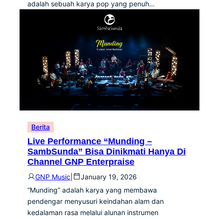
adalah sebuah karya pop yang penuh…
Berita
Live Performance “Munding –
SambSunda” Bisa Dinikmati Hanya Di
Channel GNP Enterpraise
GNP Music
|
January 19, 2026
“Munding” adalah karya yang membawa
pendengar menyusuri keindahan alam dan
kedalaman rasa melalui alunan instrumen