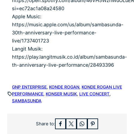
https://open.spotify.com/album/46VH5WznWuOLuE
si=ec72ac1a08a24580
Apple Music:
https://music.apple.com/us/album/sambasunda-
30th-anniversary-live-performance-
live/1737401723
Langit Musik:
https://play.langitmusik.co.id/album/sambasunda-
th-anniversary-live-performance/28493396
GNP ENTERPRISE
, 
KONDE ROGAN
, 
KONDE ROGAN LIVE
PERFORMANCE
, 
KONSER MUSIK
, 
LIVE CONCERT
, 
SAMBASUNDA
Share to: