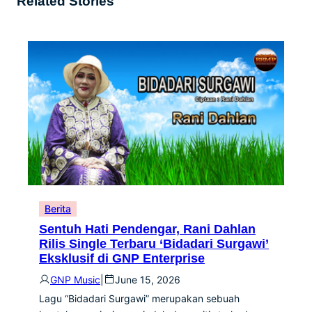
Related Stories
Berita
Sentuh Hati Pendengar, Rani Dahlan
Rilis Single Terbaru ‘Bidadari Surgawi’
Eksklusif di GNP Enterprise
GNP Music
|
June 15, 2026
Lagu “Bidadari Surgawi” merupakan sebuah