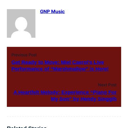
GNP Music
Previous Post
Get Ready to Move: Miel Caerol’s Live
Performance of “Marshmallow” is Here!
Next Post
A Heartfelt Melody: Experience “Piano For
My Son” by Hendy Singgih