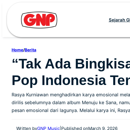
Skip
to
Sejarah 
content
Home
/
Berita
“Tak Ada Bingkisa
Pop Indonesia Te
Rasya Kurniawan menghadirkan karya emosional melalui
dirilis sebelumnya dalam album Menuju ke Sana, nam
pesan emosional dari lagunya. Melalui karya ini, R
Written by
GNP Music
|
Published on
March 9, 2026