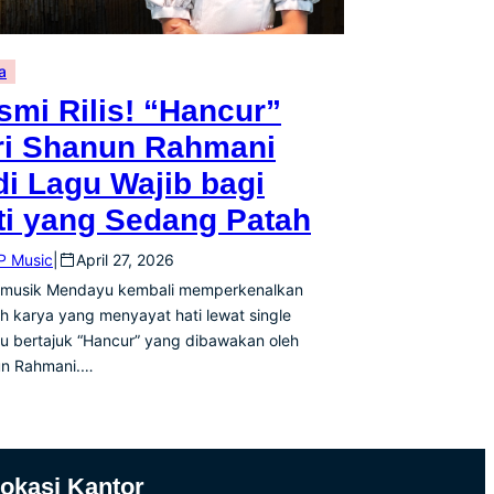
a
smi Rilis! “Hancur”
ri Shanun Rahmani
di Lagu Wajib bagi
ti yang Sedang Patah
 Music
|
April 27, 2026
 musik Mendayu kembali memperkenalkan
h karya yang menyayat hati lewat single
ru bertajuk “Hancur” yang dibawakan oleh
n Rahmani.…
okasi Kantor