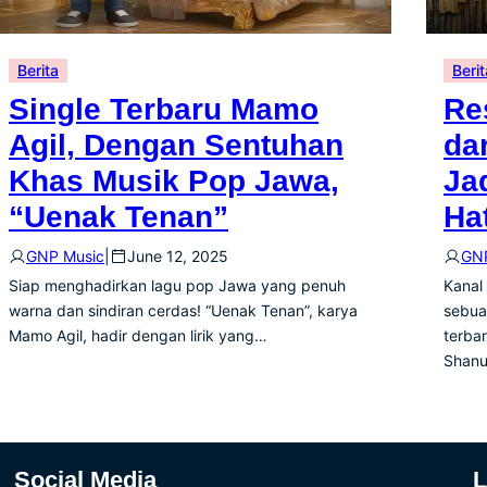
Berita
Berit
Single Terbaru Mamo
Re
Agil, Dengan Sentuhan
da
Khas Musik Pop Jawa,
Ja
“Uenak Tenan”
Ha
GNP Music
|
June 12, 2025
GNP
Siap menghadirkan lagu pop Jawa yang penuh
Kanal
warna dan sindiran cerdas! “Uenak Tenan”, karya
sebua
Mamo Agil, hadir dengan lirik yang…
terba
Shanu
Social Media
L