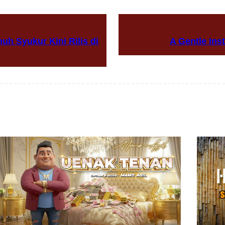
h Syukur Kini Rilis di
A Gentle Ins