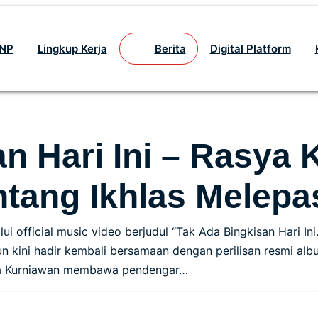
GNP
Lingkup Kerja
Berita
Digital Platform
n Hari Ini – Rasya
ntang Ikhlas Melep
 official music video berjudul “Tak Ada Bingkisan Hari Ini
un kini hadir kembali bersamaan dengan perilisan resmi a
asya Kurniawan membawa pendengar…