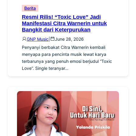
Berita
Resmi Rilis! “Toxic Love” Jadi
Manifestasi Citra Warnerin untuk
Bangkit dari Keterpurukan
GNP Music
|
June 28, 2026
Penyanyi berbakat Citra Warnerin kembali
menyapa para pencinta musik lewat karya
terbarunya yang penuh emosi berjudul “Toxic
Love”. Single teranyar…