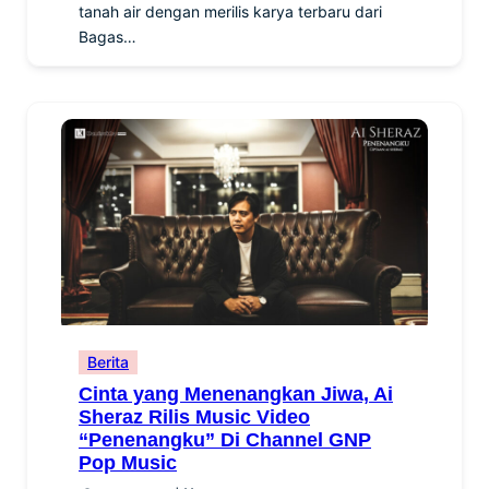
tanah air dengan merilis karya terbaru dari
Bagas…
Berita
Cinta yang Menenangkan Jiwa, Ai
Sheraz Rilis Music Video
“Penenangku” Di Channel GNP
Pop Music