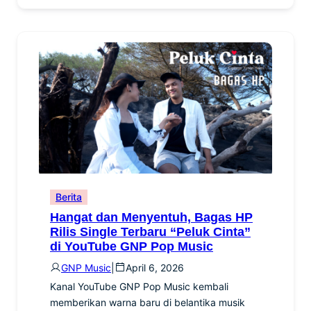
Berita
Hangat dan Menyentuh, Bagas HP
Rilis Single Terbaru “Peluk Cinta”
di YouTube GNP Pop Music
GNP Music
|
April 6, 2026
Kanal YouTube GNP Pop Music kembali
memberikan warna baru di belantika musik