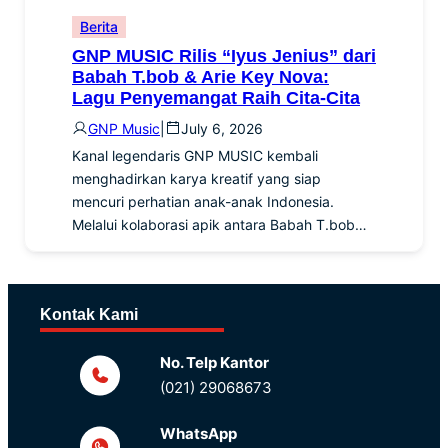
Berita
GNP MUSIC Rilis “Iyus Jenius” dari
Babah T.bob & Arie Key Nova:
Lagu Penyemangat Raih Cita-Cita
GNP Music
|
July 6, 2026
Kanal legendaris GNP MUSIC kembali
menghadirkan karya kreatif yang siap
mencuri perhatian anak-anak Indonesia.
Melalui kolaborasi apik antara Babah T.bob…
Kontak Kami
No. Telp Kantor
(021) 29068673
WhatsApp