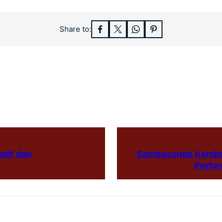
Share to:
atif dan
Sambasunda Kembali
Perfo