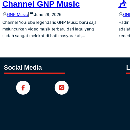
Channel GNP Music
🎶
GNP Music
|
June 28, 2026
GNP
Channel YouTube legendaris GNP Music baru saja
Hadir
meluncurkan video musik terbaru dari lagu yang
adala
sudah sangat melekat di hati masyarakat,…
kecer
Social Media
L