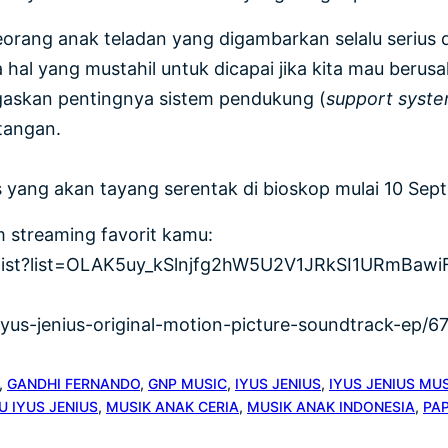
seorang anak teladan yang digambarkan selalu serius
da hal yang mustahil untuk dicapai jika kita mau be
gaskan pentingnya sistem pendukung (
support syst
tangan.
us yang akan tayang serentak di bioskop mulai 10 Sep
m streaming favorit kamu:
laylist?list=OLAK5uy_kSlnjfg2hW5U2V1JRkSI1URmBa
/iyus-jenius-original-motion-picture-soundtrack-ep
, 
GANDHI FERNANDO
, 
GNP MUSIC
, 
IYUS JENIUS
, 
IYUS JENIUS MUS
U IYUS JENIUS
, 
MUSIK ANAK CERIA
, 
MUSIK ANAK INDONESIA
, 
PAP