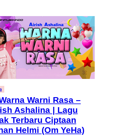
a
 Warna Warni Rasa –
rish Ashalina | Lagu
ak Terbaru Ciptaan
nan Helmi (Om YeHa)