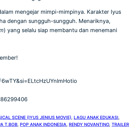
 dalam mengejar mimpi-mimpinya. Karakter Iyus
rusaha dengan sungguh-sungguh. Menariknya,
em
) yang selalu siap membantu dan menemani
tember!
wiF6wTY&si=ELtcHzUYnlmHotio
/6786299406
ICAL SCENE (IYUS JENIUS MOVIE)
, 
LAGU ANAK EDUKASI
, 
A T.BOB
, 
POP ANAK INDONESIA
, 
RENDY NOVANTINO
, 
TRAILER