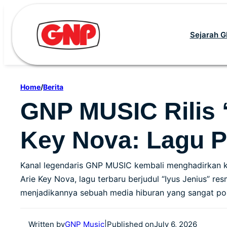
Skip
to
Sejarah 
content
Home
/
Berita
GNP MUSIC Rilis “
Key Nova: Lagu P
Kanal legendaris GNP MUSIC kembali menghadirkan kar
Arie Key Nova, lagu terbaru berjudul “Iyus Jenius” r
menjadikannya sebuah media hiburan yang sangat pos
Written by
GNP Music
|
Published on
July 6, 2026