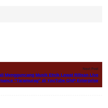
Next Post
 Mengguncang Musik Etnik Lewat Rilisan Live
rmance “Taramurag” di YouTube GNP Enterprise