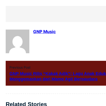
GNP Music
Previous Post
GNP Music Rilis “Kakak Adik”: Lagu Anak Eduk
Menggemaskan dari Mamo Agil Bersaudara
Related Stories