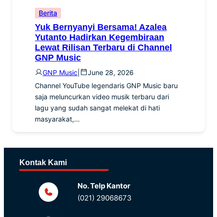
Berita
Yuk Bernyanyi Bersama! Azalea
Yutanto Hadirkan Kegembiraan
Lewat Rilisan Terbaru di Channel
GNP Music
GNP Music
|
June 28, 2026
Channel YouTube legendaris GNP Music baru
saja meluncurkan video musik terbaru dari
lagu yang sudah sangat melekat di hati
masyarakat,…
Kontak Kami
No. Telp Kantor
(021) 29068673