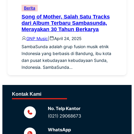
Berita
Song of Mother, Salah Satu Tracks
dari Album Terbaru Sambasunda,
Merayakan 30 Tahun Berkarya
GNP Music
|
April 24, 2025
SambaSunda adalah grup fusion musik etnik
Indonesia yang berbasis di Bandung, ibu kota
dan pusat kebudayaan kebudayaan Sunda,
Indonesia. SambaSunda…
Kontak Kami
No. Telp Kantor
(021) 29068673
WhatsApp