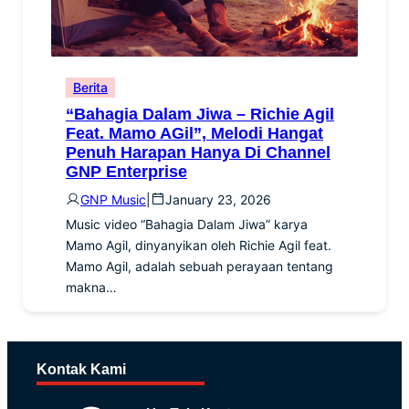
Berita
“Bahagia Dalam Jiwa – Richie Agil
Feat. Mamo AGil”, Melodi Hangat
Penuh Harapan Hanya Di Channel
GNP Enterprise
GNP Music
|
January 23, 2026
Music video “Bahagia Dalam Jiwa” karya
Mamo Agil, dinyanyikan oleh Richie Agil feat.
Mamo Agil, adalah sebuah perayaan tentang
makna…
Kontak Kami