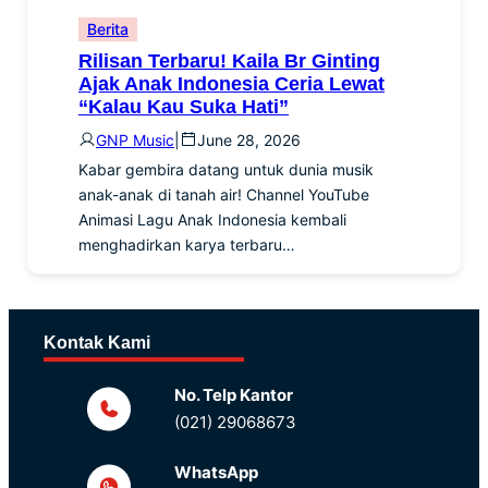
Berita
Rilisan Terbaru! Kaila Br Ginting
Ajak Anak Indonesia Ceria Lewat
“Kalau Kau Suka Hati”
GNP Music
|
June 28, 2026
Kabar gembira datang untuk dunia musik
anak-anak di tanah air! Channel YouTube
Animasi Lagu Anak Indonesia kembali
menghadirkan karya terbaru…
Kontak Kami
No. Telp Kantor
(021) 29068673
WhatsApp