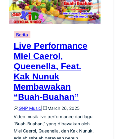
Berita
Live Performance
Miel Caerol,
Queenella, Feat.
Kak Nunuk
Membawakan
“Buah-Buahan”
GNP Music
|
March 26, 2025
Video musik live performance dari lagu
“Buah-Buahan,” yang dibawakan oleh
Miel Caerol, Queenella, dan Kak Nunuk,
adalah sebuah perayaan penuh…