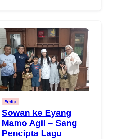
Berita
Sowan ke Eyang
Mamo Agil – Sang
Pencipta Lagu