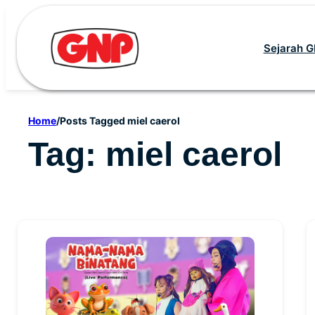
Skip
to
Sejarah 
content
Home
/
Posts Tagged miel caerol
Tag:
miel caerol