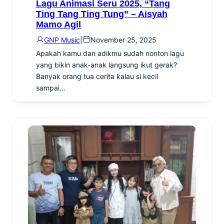
Lagu Animasi Seru 2025, “Tang
Ting Tang Ting Tung” – Aisyah
Mamo Agil
GNP Music
|
November 25, 2025
Apakah kamu dan adikmu sudah nonton lagu
yang bikin anak-anak langsung ikut gerak?
Banyak orang tua cerita kalau si kecil
sampai…