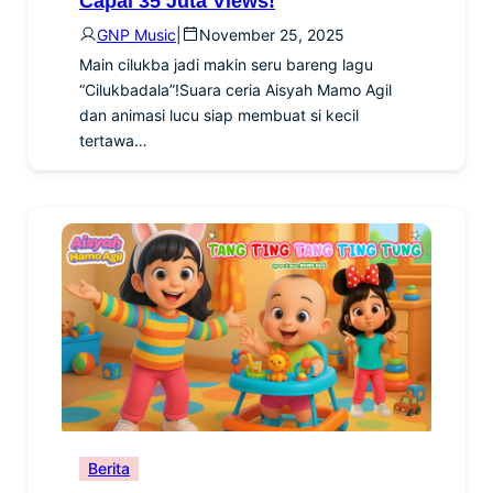
Capai 35 Juta Views!
GNP Music
|
November 25, 2025
Main cilukba jadi makin seru bareng lagu
“Cilukbadala”!Suara ceria Aisyah Mamo Agil
dan animasi lucu siap membuat si kecil
tertawa…
Berita