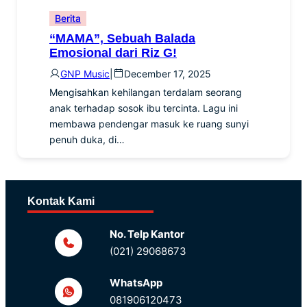
Berita
“MAMA”, Sebuah Balada
Emosional dari Riz G!
GNP Music
|
December 17, 2025
Mengisahkan kehilangan terdalam seorang
anak terhadap sosok ibu tercinta. Lagu ini
membawa pendengar masuk ke ruang sunyi
penuh duka, di…
Kontak Kami
No. Telp Kantor
(021) 29068673
WhatsApp
081906120473