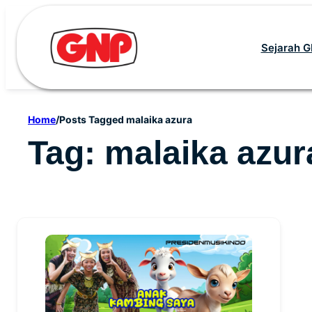
Skip
to
Sejarah 
content
Home
/
Posts Tagged malaika azura
Tag:
malaika azur