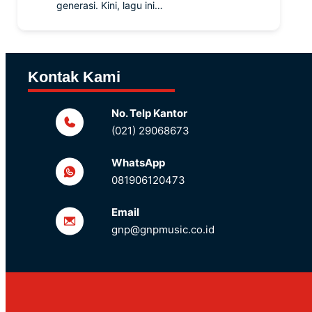
generasi. Kini, lagu ini…
Kontak Kami
No. Telp Kantor
(021) 29068673
WhatsApp
081906120473
Email
gnp@gnpmusic.co.id