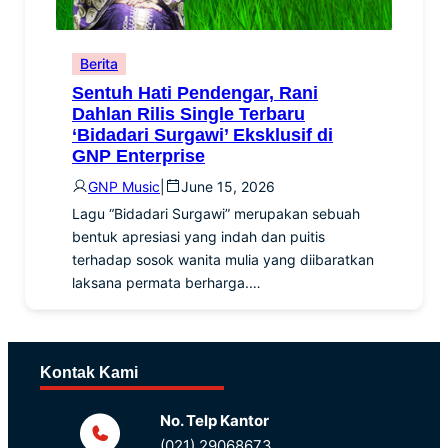
Berita
Sentuh Hati Pendengar, Rani
Dahlan Rilis Single Terbaru
‘Bidadari Surgawi’ Eksklusif di
GNP Enterprise
GNP Music
|
June 15, 2026
Lagu “Bidadari Surgawi” merupakan sebuah
bentuk apresiasi yang indah dan puitis
terhadap sosok wanita mulia yang diibaratkan
laksana permata berharga.…
Kontak Kami
No. Telp Kantor
(021) 29068673