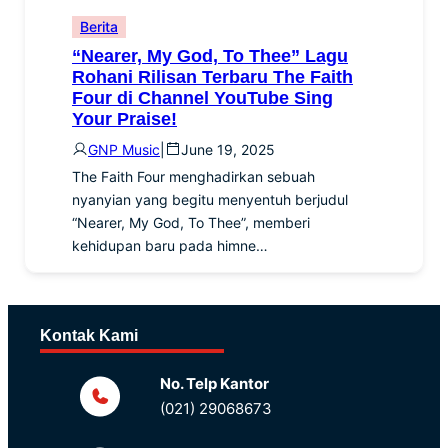
Berita
“Nearer, My God, To Thee” Lagu
Rohani Rilisan Terbaru The Faith
Four di Channel YouTube Sing
Your Praise!
GNP Music
|
June 19, 2025
The Faith Four menghadirkan sebuah
nyanyian yang begitu menyentuh berjudul
“Nearer, My God, To Thee”, memberi
kehidupan baru pada himne…
Kontak Kami
No. Telp Kantor
(021) 29068673