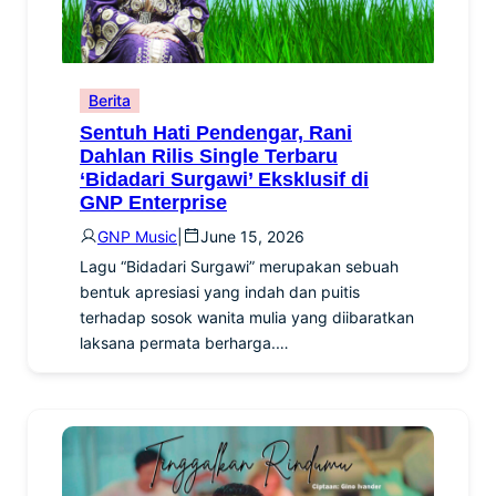
Berita
Sentuh Hati Pendengar, Rani
Dahlan Rilis Single Terbaru
‘Bidadari Surgawi’ Eksklusif di
GNP Enterprise
GNP Music
|
June 15, 2026
Lagu “Bidadari Surgawi” merupakan sebuah
bentuk apresiasi yang indah dan puitis
terhadap sosok wanita mulia yang diibaratkan
laksana permata berharga.…