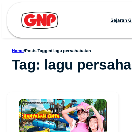
Skip
to
Sejarah 
content
Home
/
Posts Tagged lagu persahabatan
Tag:
lagu persah