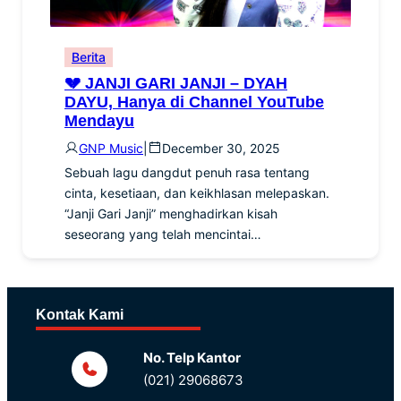
Berita
💔 JANJI GARI JANJI – DYAH
DAYU, Hanya di Channel YouTube
Mendayu
GNP Music
|
December 30, 2025
Sebuah lagu dangdut penuh rasa tentang
cinta, kesetiaan, dan keikhlasan melepaskan.
“Janji Gari Janji” menghadirkan kisah
seseorang yang telah mencintai…
Kontak Kami
No. Telp Kantor
(021) 29068673