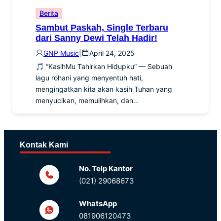
Berita
Sambut Paskah, Single Terbaru
dari Sanny Dewi Telah Hadir!
GNP Music
|
April 24, 2025
🎵 “KasihMu Tahirkan Hidupku” — Sebuah
lagu rohani yang menyentuh hati,
mengingatkan kita akan kasih Tuhan yang
menyucikan, memulihkan, dan…
Kontak Kami
No. Telp Kantor
(021) 29068673
WhatsApp
081906120473