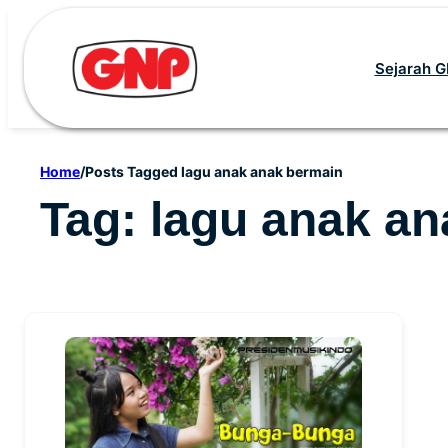
Skip
to
Sejarah 
content
Home
/
Posts Tagged lagu anak anak bermain
Tag:
lagu anak an