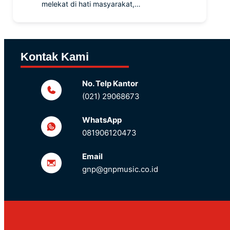
melekat di hati masyarakat,…
Kontak Kami
No. Telp Kantor
(021) 29068673
WhatsApp
081906120473
Email
gnp@gnpmusic.co.id