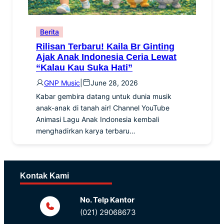
Berita
Rilisan Terbaru! Kaila Br Ginting
Ajak Anak Indonesia Ceria Lewat
“Kalau Kau Suka Hati”
GNP Music
|
June 28, 2026
Kabar gembira datang untuk dunia musik
anak-anak di tanah air! Channel YouTube
Animasi Lagu Anak Indonesia kembali
menghadirkan karya terbaru…
Kontak Kami
No. Telp Kantor
(021) 29068673