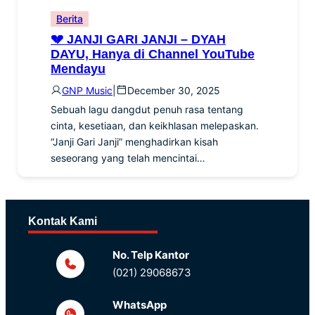
Berita
💔 JANJI GARI JANJI – DYAH
DAYU, Hanya di Channel YouTube
Mendayu
GNP Music
|
December 30, 2025
Sebuah lagu dangdut penuh rasa tentang
cinta, kesetiaan, dan keikhlasan melepaskan.
“Janji Gari Janji” menghadirkan kisah
seseorang yang telah mencintai…
Kontak Kami
No. Telp Kantor
(021) 29068673
WhatsApp