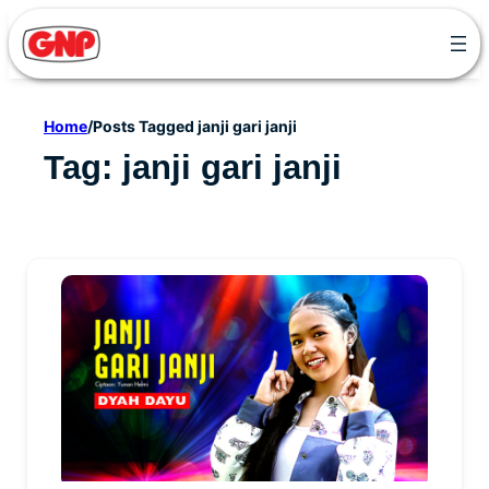
Skip
to
content
Home
/
Posts Tagged janji gari janji
Tag:
janji gari janji