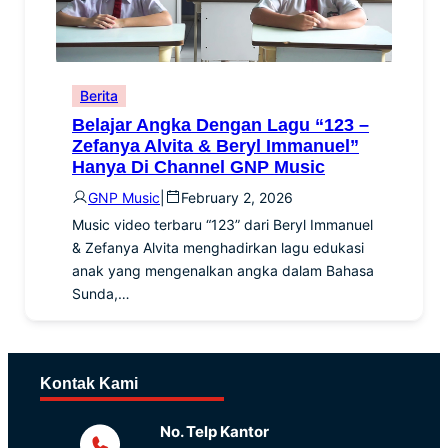
Berita
Belajar Angka Dengan Lagu “123 –
Zefanya Alvita & Beryl Immanuel”
Hanya Di Channel GNP Music
GNP Music
|
February 2, 2026
Music video terbaru “123” dari Beryl Immanuel
& Zefanya Alvita menghadirkan lagu edukasi
anak yang mengenalkan angka dalam Bahasa
Sunda,…
Kontak Kami
No. Telp Kantor