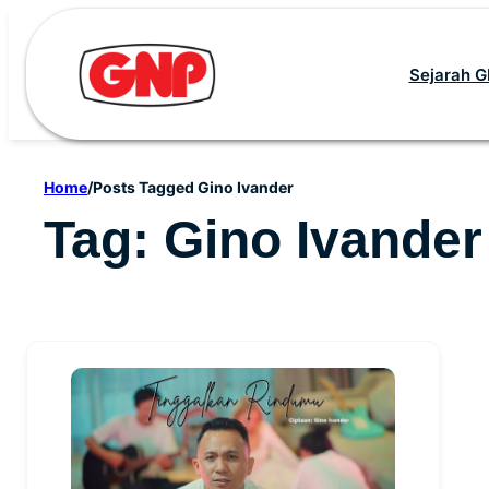
Skip
to
Sejarah 
content
Home
/
Posts Tagged Gino Ivander
Tag:
Gino Ivander