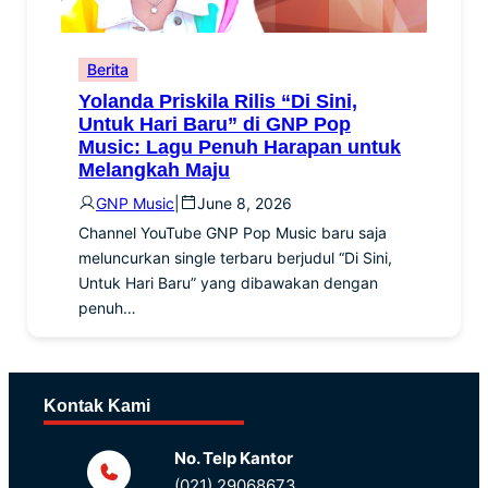
Berita
Yolanda Priskila Rilis “Di Sini,
Untuk Hari Baru” di GNP Pop
Music: Lagu Penuh Harapan untuk
Melangkah Maju
GNP Music
|
June 8, 2026
Channel YouTube GNP Pop Music baru saja
meluncurkan single terbaru berjudul “Di Sini,
Untuk Hari Baru” yang dibawakan dengan
penuh…
Kontak Kami
No. Telp Kantor
(021) 29068673