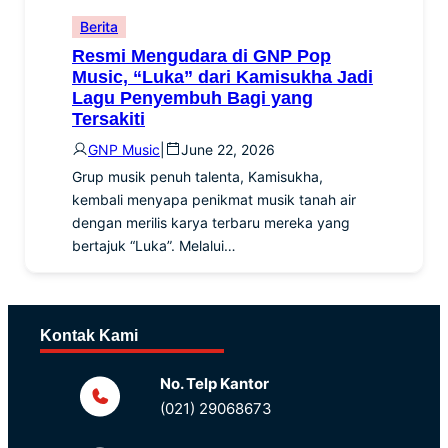
Berita
Resmi Mengudara di GNP Pop
Music, “Luka” dari Kamisukha Jadi
Lagu Penyembuh Bagi yang
Tersakiti
GNP Music
|
June 22, 2026
Grup musik penuh talenta, Kamisukha,
kembali menyapa penikmat musik tanah air
dengan merilis karya terbaru mereka yang
bertajuk “Luka”. Melalui…
Kontak Kami
No. Telp Kantor
(021) 29068673