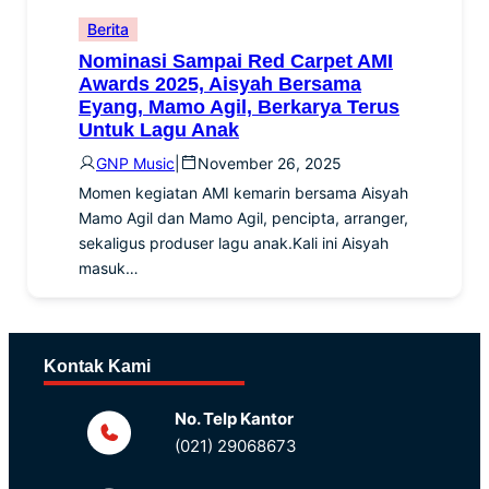
Berita
Nominasi Sampai Red Carpet AMI
Awards 2025, Aisyah Bersama
Eyang, Mamo Agil, Berkarya Terus
Untuk Lagu Anak
GNP Music
|
November 26, 2025
Momen kegiatan AMI kemarin bersama Aisyah
Mamo Agil dan Mamo Agil, pencipta, arranger,
sekaligus produser lagu anak.Kali ini Aisyah
masuk…
Kontak Kami
No. Telp Kantor
(021) 29068673