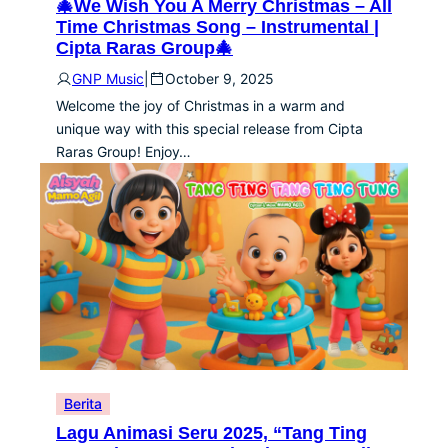
🎄We Wish You A Merry Christmas – All
Time Christmas Song – Instrumental |
Cipta Raras Group🎄
GNP Music
|
October 9, 2025
Welcome the joy of Christmas in a warm and
unique way with this special release from Cipta
Raras Group! Enjoy…
Berita
Lagu Animasi Seru 2025, “Tang Ting