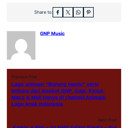
Share to:
GNP Music
Previous Post
Lagu animasi “Burung Hantu” versi
terbaru dari maskot GNP, Gapi, Kimut,
Maco & Moli hanya di channel Animasi
Lagu Anak Indonesia
Next Post
Kamis, 6 Feb – Ya Nabi Salam Alayka – Irul