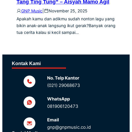
Tang Ting Tung” – Aisyah Mamo Agil
GNP Music
|
November 25, 2025
Apakah kamu dan adikmu sudah nonton lagu yang
bikin anak-anak langsung ikut gerak?Banyak orang
tua cerita kalau si kecil sampai…
Kontak Kami
No. Telp Kantor
(021) 29068673
WhatsApp
081906120473
Email
gnp@gnpmusic.co.id