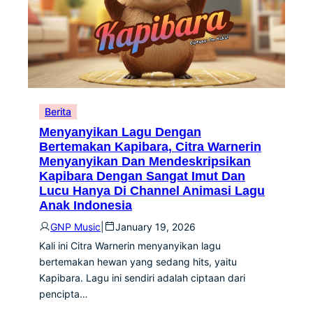
Berita
Menyanyikan Lagu Dengan
Bertemakan Kapibara, Citra Warnerin
Menyanyikan Dan Mendeskripsikan
Kapibara Dengan Sangat Imut Dan
Lucu Hanya Di Channel Animasi Lagu
Anak Indonesia
GNP Music
|
January 19, 2026
Kali ini Citra Warnerin menyanyikan lagu
bertemakan hewan yang sedang hits, yaitu
Kapibara. Lagu ini sendiri adalah ciptaan dari
pencipta…