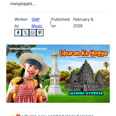
menjelajahi…
Written
GNP
Published
February 9,
|
by
Music
on
2026