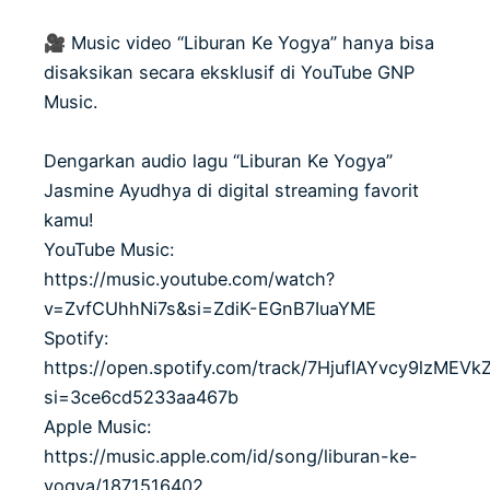
🎥 Music video “Liburan Ke Yogya” hanya bisa
disaksikan secara eksklusif di YouTube GNP
Music.
Dengarkan audio lagu “Liburan Ke Yogya”
Jasmine Ayudhya di digital streaming favorit
kamu!
YouTube Music:
https://music.youtube.com/watch?
v=ZvfCUhhNi7s&si=ZdiK-EGnB7IuaYME
Spotify:
https://open.spotify.com/track/7HjufIAYvcy9lzMEVk
si=3ce6cd5233aa467b
Apple Music:
https://music.apple.com/id/song/liburan-ke-
yogya/1871516402