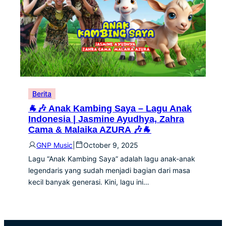
Berita
🐐🎶 Anak Kambing Saya – Lagu Anak
Indonesia | Jasmine Ayudhya, Zahra
Cama & Malaika AZURA 🎶🐐
GNP Music
|
October 9, 2025
Lagu “Anak Kambing Saya” adalah lagu anak-anak
legendaris yang sudah menjadi bagian dari masa
kecil banyak generasi. Kini, lagu ini…