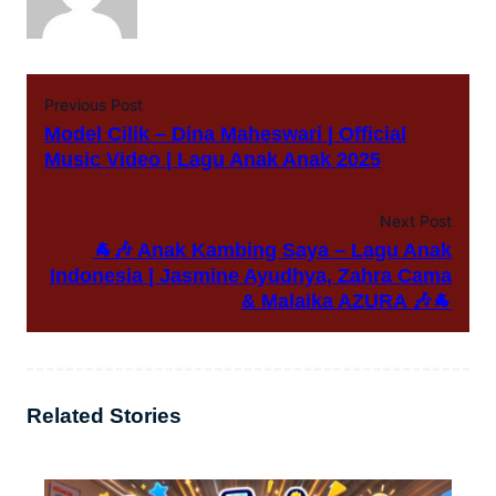
Previous Post
Model Cilik – Dina Maheswari | Official
Music Video | Lagu Anak Anak 2025
Next Post
🐐🎶 Anak Kambing Saya – Lagu Anak
Indonesia | Jasmine Ayudhya, Zahra Cama
& Malaika AZURA 🎶🐐
Related Stories