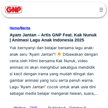
Skip
to
content
Home
/
Berita
Ayam Jantan – Artis GNP Feat. Kak Nunuk
| Animasi Lagu Anak Indonesia 2025
Yuk bernyanyi dan belajar bersama lagu anak-
anak seru “Ayam Jantan”! 🐣 Dibawakan dengan
ceria oleh Hilmi bersama Kak Nunuk, video
animasi ini akan menghibur sekaligus mendidik
si kecil dengan irama yang mudah diingat dan
gambar animasi yang lucu serta penuh warna.
Lagu “Ayam Jantan” cocok untuk anak usia dini
sebagai media belajar mengenal hewan, suara,…
Written
GNP
Published
October 9,